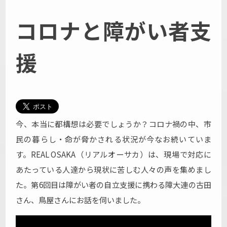
スペシャル記事一覧
コロナと障がい者支
メッセージ
援
IRカジノ関連議案の
大阪府議会・大阪市会での
可決を受
けてのREAL OSAKA声明
カジノ誘致の是非を問う
直接署名運動」に対する
REAL
OSAKAの見解
メッセージ一覧
今、本当に都構想は必要でしょうか？コロナ禍の中、市
ダウンロード
民の暮らし・命が脅かされる状況が今なお続いていま
す。REAL OSAKA（リアルオーサカ）は、現場で対応に
REAL OSAKA PRESS
あたっている人達から現状に苦しむ人々の声を集めまし
ポスター・ポストカード・パネル
た。第6回目は障がい者の自立支援に携わる障大連の古田
大阪愛・コロナポスター
さん、鳥屋さんにお話を伺いました。
都構想よりコロナ対策