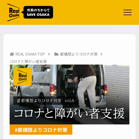
スペシャル
IR・カジノ
参議院選候補者アンケート
REAL OSAKA TOP
都構想よりコロナ対策
このまま進めていいの？
当初の計画から大幅変更の大阪
コロナと障がい者支援
IR計画
このまま進めていいの？大阪IR計画
今なら救える
コロナウイルス感染対策の危機
今なら止められる
IR・カジノ誘致の危機
今なら変えられる
広域行政一元化体制の危機
#都構想よりコロナ対策
大阪の未来にむけて
shape the REALVISION